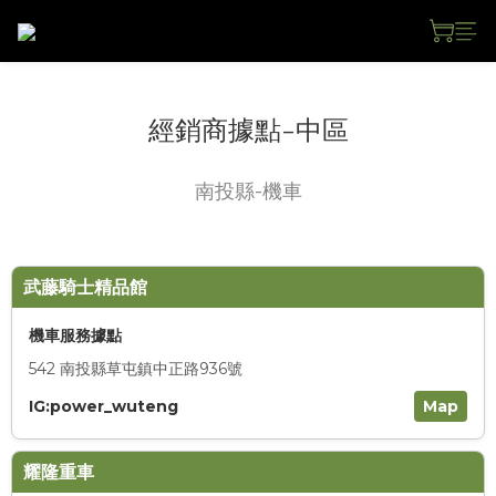
經銷商據點-中區
南投縣-機車
武藤騎士精品館
機車服務據點
542 南投縣草屯鎮中正路936號
IG:power_wuteng
Map
耀隆重車