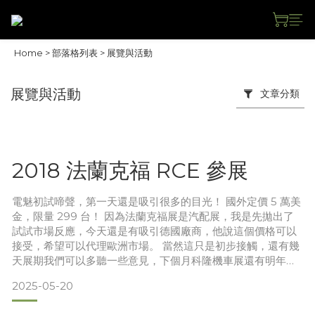
Home
>
部落格列表
>
展覽與活動
展覽與活動
文章分類
2018 法蘭克福 RCE 參展
電魅初試啼聲，第一天還是吸引很多的目光！ 國外定價 5 萬美
金，限量 299 台！ 因為法蘭克福展是汽配展，我是先拋出了
試試市場反應，今天還是有吸引德國廠商，他說這個價格可以
接受，希望可以代理歐洲市場。 當然這只是初步接觸，還有幾
天展期我們可以多聽一些意見，下個月科隆機車展還有明年奢
侈展，才是真正我們目標展覽。在電動機車新品牌吸引注意力
2025-05-20
這個目